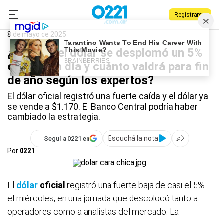
Registrarse
0221.com.ar
Nacional
Dólar
8 de mayo de 2025
¿Por qué el dólar se desplomó un 5%
en solo un día y cuánto valdrá para fin
de año según los expertos?
El dólar oficial registró una fuerte caída y el dólar ya
se vende a $1.170. El Banco Central podría haber
cambiado la estrategia.
Escuchá la nota
Seguí a 0221 en
Por
0221
El
dólar
oficial
registró una fuerte baja de casi el 5%
el miércoles, en una jornada que descolocó tanto a
operadores como a analistas del mercado. La