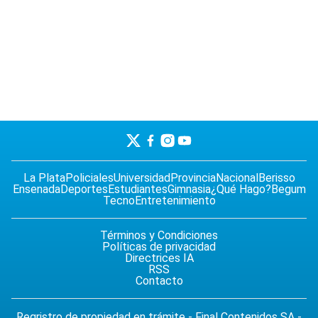
La Plata
Policiales
Universidad
Provincia
Nacional
Berisso
Ensenada
Deportes
Estudiantes
Gimnasia
¿Qué Hago?
Begum
Tecno
Entretenimiento
Términos y Condiciones
Políticas de privacidad
Directrices IA
RSS
Contacto
Regristro de propiedad en trámite - Final Contenidos SA -