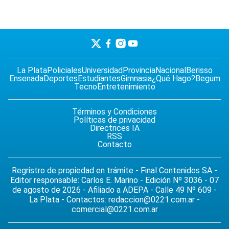
La Plata
Policiales
Universidad
Provincia
Nacional
Berisso
Ensenada
Deportes
Estudiantes
Gimnasia
¿Qué Hago?
Begum
Tecno
Entretenimiento
Términos y Condiciones
Políticas de privacidad
Directrices IA
RSS
Contacto
Regristro de propiedad en trámite - Final Contenidos SA -
Editor responsable: Carlos E. Marino - Edición Nº 3036 - 07
de agosto de 2026 - Afiliado a ADEPA - Calle 49 Nº 609 -
La Plata - Contactos:
redaccion@0221.com.ar
-
comercial@0221.com.ar