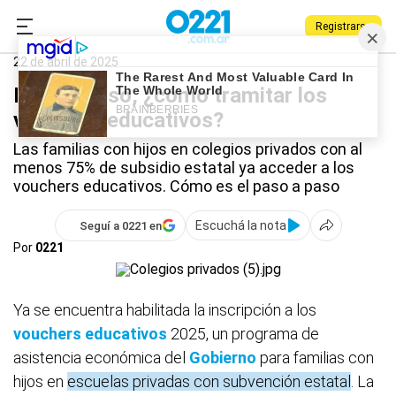
Registrarse
0221.com.ar
Nacional
Vouchers educativos
22 de abril de 2025
Paso a paso, ¿cómo tramitar los
vouchers educativos?
Las familias con hijos en colegios privados con al
menos 75% de subsidio estatal ya acceder a los
vouchers educativos. Cómo es el paso a paso
Escuchá la nota
Seguí a 0221 en
Por
0221
Ya se encuentra habilitada la inscripción a los
vouchers educativos
2025, un programa de
asistencia económica del
Gobierno
para familias con
hijos en
escuelas privadas con subvención estatal
. La