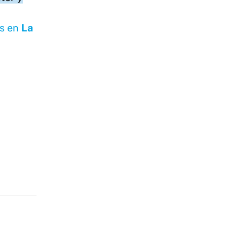
s en
La