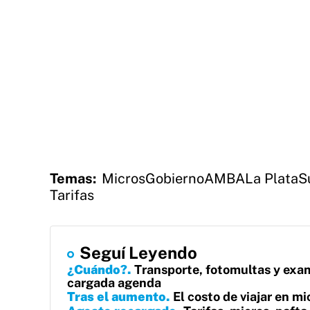
Temas:
Micros
Gobierno
AMBA
La Plata
S
Tarifas
Seguí Leyendo
¿Cuándo?
Transporte, fotomultas y exam
cargada agenda
Tras el aumento
El costo de viajar en m