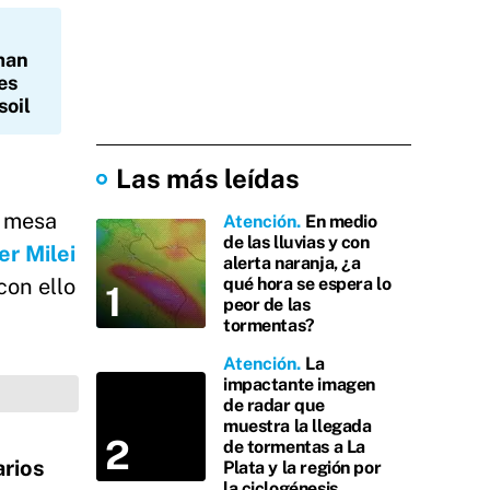
man
es
soil
Las más leídas
a mesa
Atención
En medio
de las lluvias y con
er Milei
alerta naranja, ¿a
con ello
qué hora se espera lo
peor de las
tormentas?
Atención
La
impactante imagen
de radar que
muestra la llegada
de tormentas a La
rios
Plata y la región por
la ciclogénesis