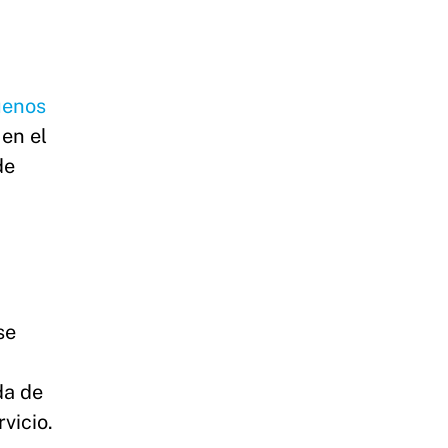
uenos
en el
de
se
da de
vicio.