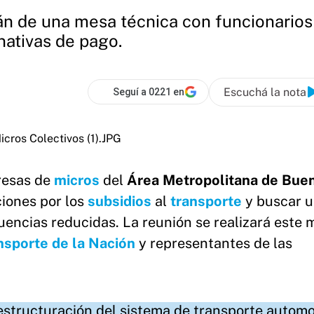
án de una mesa técnica con funcionarios 
nativas de pago.
Escuchá la nota
Seguí a 0221 en
resas de
micros
del
Área Metropolitana de Bue
iones por los
subsidios
al
transporte
y buscar 
cuencias reducidas. La reunión se realizará este 
nsporte de la Nación
y representantes de las
estructuración del sistema de transporte automo