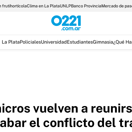
 frutihortícola
Clima en La Plata
UNLP
Banco Provincia
Mercado de pas
La Plata
Policiales
Universidad
Estudiantes
Gimnasia
¿Qué Ha
cros vuelven a reunirs
abar el conflicto del t