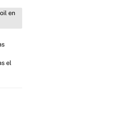
as
as el