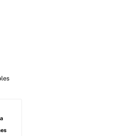
les
na
mes