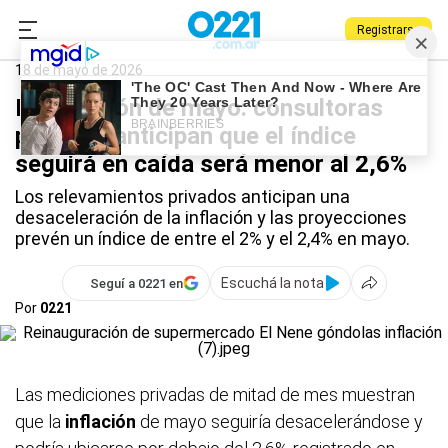
Registrarse
0221.com.ar
Nacional
Inflación
18 de mayo de 2026
La inflación de mayo: consultoras
privadas anticipan que el índice
seguirá en caída será menor al 2,6%
Los relevamientos privados anticipan una
desaceleración de la inflación y las proyecciones
prevén un índice de entre el 2% y el 2,4% en mayo.
Escuchá la nota
Seguí a 0221 en
Por
0221
Las mediciones privadas de mitad de mes muestran
que la
inflación
de mayo seguiría desacelerándose y