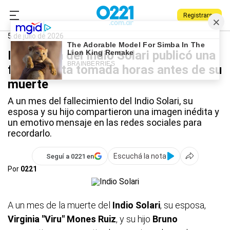
Registrarse
0221.com.ar
Nacional
Indio Solari
5 de julio de 2026
La familia del Indio Solari publicó una
foto inédita tomada horas antes de su
muerte
A un mes del fallecimiento del Indio Solari, su
esposa y su hijo compartieron una imagen inédita y
un emotivo mensaje en las redes sociales para
recordarlo.
Escuchá la nota
Seguí a 0221 en
Por
0221
A un mes de la muerte del
Indio Solari
, su esposa,
Virginia "Viru" Mones Ruiz
, y su hijo
Bruno