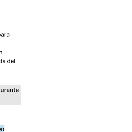
para
n
da del
on