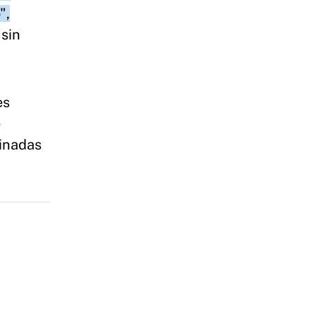
",
 sin
es
e
tinadas