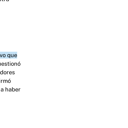
uvo que
uestionó
adores
irmó
 a haber