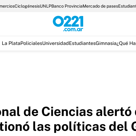
omercios
Ciclogénesis
UNLP
Banco Provincia
Mercado de pases
Estudian
La Plata
Policiales
Universidad
Estudiantes
Gimnasia
¿Qué Ha
al de Ciencias alertó 
tionó las políticas del