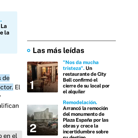
l
 La
e la
Las más leídas
"Nos da mucha
tristeza"
Un
restaurante de City
s de
Bell confirmó el
cierre de su local por
ctor.
El
el alquiler
y
Remodelación
lifican
Arrancó la remoción
del monumento de
Plaza España por las
obras y crece la
incertidumbre sobre
su destino