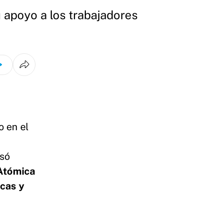
u apoyo a los trabajadores
 en el
esó
Atómica
icas y