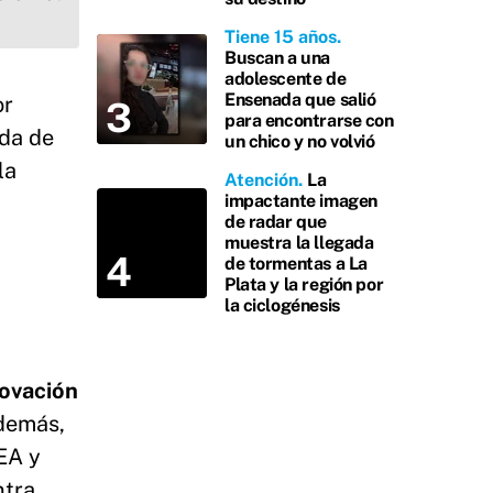
Tiene 15 años
Buscan a una
adolescente de
Ensenada que salió
or
para encontrarse con
ada de
un chico y no volvió
la
Atención
La
impactante imagen
de radar que
muestra la llegada
de tormentas a La
Plata y la región por
la ciclogénesis
novación
Además,
EA y
ntra