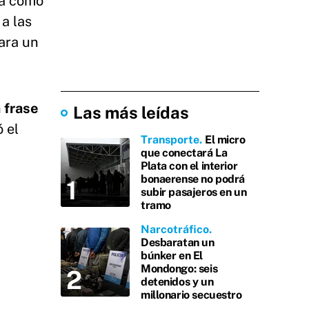
da como
 a las
ara un
 frase
Las más leídas
ó el
Transporte
El micro
que conectará La
Plata con el interior
bonaerense no podrá
subir pasajeros en un
tramo
Narcotráfico
Desbaratan un
búnker en El
Mondongo: seis
detenidos y un
millonario secuestro