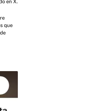
do en X.
re
os que
 de