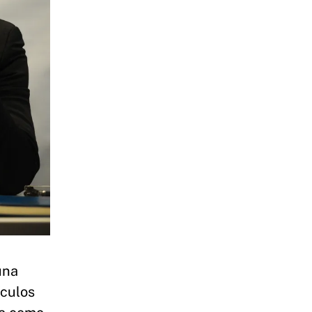
una
ículos