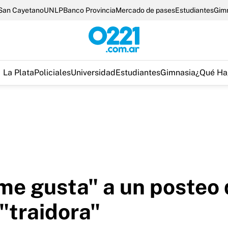
San Cayetano
UNLP
Banco Provincia
Mercado de pases
Estudiantes
Gim
La Plata
Policiales
Universidad
Estudiantes
Gimnasia
¿Qué Ha
 "me gusta" a un posteo 
"traidora"