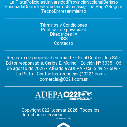
La Plata
Policiales
Universidad
Provincia
Nacional
Berisso
Ensenada
Deportes
Estudiantes
Gimnasia
¿Qué Hago?
Begum
Tecno
Entretenimiento
Términos y Condiciones
Políticas de privacidad
Directrices IA
RSS
Contacto
Regristro de propiedad en trámite - Final Contenidos SA -
Editor responsable: Carlos E. Marino - Edición Nº 3035 - 06
de agosto de 2026 - Afiliado a ADEPA - Calle 49 Nº 609 -
La Plata - Contactos:
redaccion@0221.com.ar
-
comercial@0221.com.ar
Copyright 0221.com.ar 2026. Todos los
derechos reservados