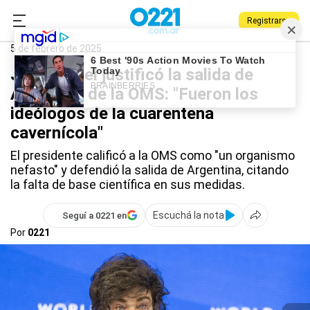
Registrarse
0221.com.ar
Nacional
Javier Milei
5 de febrero de 2025
Javier Milei justificó la salida de
Argentina de la OMS: "Fueron los
ideólogos de la cuarentena
cavernícola"
El presidente calificó a la OMS como "un organismo
nefasto" y defendió la salida de Argentina, citando
la falta de base científica en sus medidas.
Escuchá la nota
Seguí a 0221 en
Por
0221