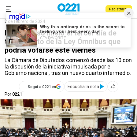
Registrarse
0221.com.ar
Nacional
Ley Ómnibus
2 de febrero de 2024
El Congreso inició el tercer día de
tratamiento de la Ley Ómnibus que
podría votarse este viernes
La Cámara de Diputados comenzó desde las 10 con
la discusión de la iniciativa impulsada por el
Gobierno nacional, tras un nuevo cuarto intermedio.
Escuchá la nota
Seguí a 0221 en
Por
0221