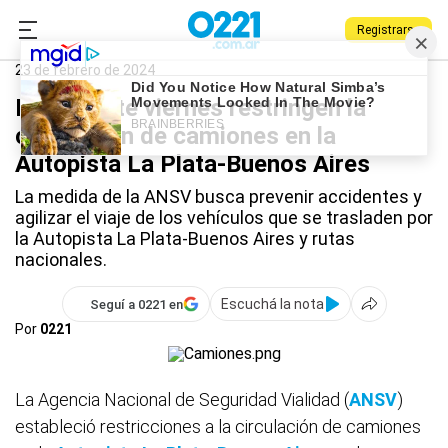
Registrarse
0221.com.ar
Nacional
Autopista La Plata-Buenos Aires
23 de febrero de 2024
Desde este viernes restringen la
circulación de camiones en la
Autopista La Plata-Buenos Aires
La medida de la ANSV busca prevenir accidentes y
agilizar el viaje de los vehículos que se trasladen por
la Autopista La Plata-Buenos Aires y rutas
nacionales.
Escuchá la nota
Seguí a 0221 en
Por
0221
La Agencia Nacional de Seguridad Vialidad (
ANSV
)
estableció restricciones a la circulación de camiones