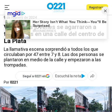
Registrarse
0221.com.ar
La Plata
Policiales
La Plata
9 de febrero de 2024
Video: dos jóvenes se agarraron a
trompadas en una calle del centro de
La Plata
La llamativa escena sorprendió a todos los que
circulaban por 47 entre 7 y 8. Las dos personas se
plantaron en medio de la calle y empezaron a las
trompadas.
Escuchá la nota
Seguí a 0221 en
Por
0221