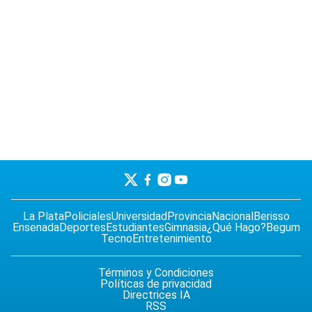
La Plata
Policiales
Universidad
Provincia
Nacional
Berisso
Ensenada
Deportes
Estudiantes
Gimnasia
¿Qué Hago?
Begum
Tecno
Entretenimiento
Términos y Condiciones
Políticas de privacidad
Directrices IA
RSS