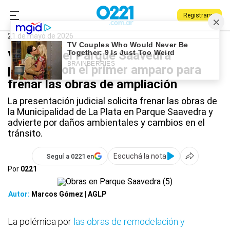
Registrarse
0221.com.ar
La Plata
Parque Saavedra
21 de mayo de 2026
Vecinos del Parque Saavedra
presentaron el primer amparo para
frenar las obras de ampliación
La presentación judicial solicita frenar las obras de
la Municipalidad de La Plata en Parque Saavedra y
advierte por daños ambientales y cambios en el
tránsito.
Escuchá la nota
Seguí a 0221 en
Por
0221
Autor:
Marcos Gómez | AGLP
La polémica por
las obras de remodelación y