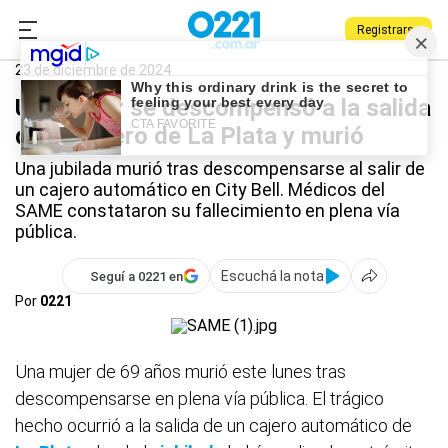
Registrarse
0221.com.ar
La Plata
La Plata
23 de diciembre de 2024
Una mujer se descompensó a la salida
de un cajero de La Plata y murió
Una jubilada murió tras descompensarse al salir de
un cajero automático en City Bell. Médicos del
SAME constataron su fallecimiento en plena vía
pública.
Escuchá la nota
Seguí a 0221 en
Por
0221
Una mujer de 69 años murió este lunes tras
descompensarse en plena vía pública. El trágico
hecho ocurrió a la salida de un cajero automático de