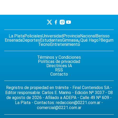
La Plata
Policiales
Universidad
Provincia
Nacional
Berisso
Ensenada
Deportes
Estudiantes
Gimnasia
¿Qué Hago?
Begum
Tecno
Entretenimiento
Términos y Condiciones
Políticas de privacidad
Directrices IA
RSS
Contacto
Regristro de propiedad en trámite - Final Contenidos SA -
Editor responsable: Carlos E. Marino - Edición Nº 3037 - 08
de agosto de 2026 - Afiliado a ADEPA - Calle 49 Nº 609 -
La Plata - Contactos:
redaccion@0221.com.ar
-
comercial@0221.com.ar