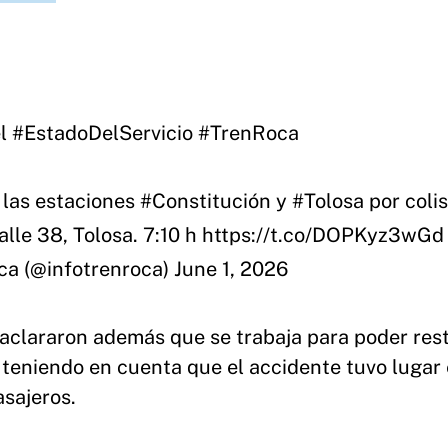
el
#EstadoDelServicio
#TrenRoca
 las estaciones
#Constitución
y
#Tolosa
por coli
alle 38, Tolosa. 7:10 h
https://t.co/DOPKyz3wGd
ca (@infotrenroca)
June 1, 2026
aclararon además que se trabaja para poder res
do teniendo en cuenta que el accidente tuvo lugar
asajeros.