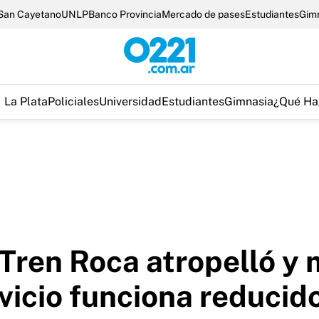
San Cayetano
UNLP
Banco Provincia
Mercado de pases
Estudiantes
Gim
La Plata
Policiales
Universidad
Estudiantes
Gimnasia
¿Qué Ha
Tren Roca atropelló y 
rvicio funciona reducid