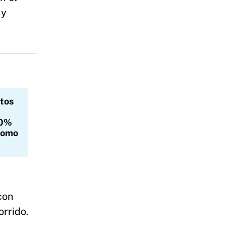
 y
etos
50%
como
con
rrido.