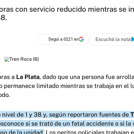
oras con servicio reducido mientras se in
38.
Escuchá la nota
Seguí a 0221 en
oras a
La Plata
, dado que una persona fue arroll
io permanece limitado mientras se trabaja en el 
odo.
 nivel de 1 y 38 y, según reportaron fuentes de
T
esconoce si se trató de un fatal accidente o si la 
aso de la unidad.
Los peritos policiales trabajan e