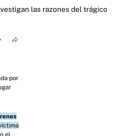
vestigan las razones del trágico
ada por
lugar
renes
víctima
n el