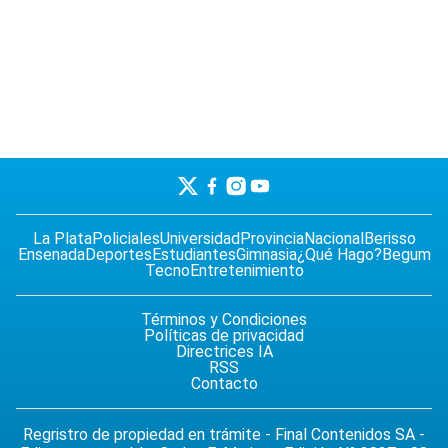
La Plata
Policiales
Universidad
Provincia
Nacional
Berisso
Ensenada
Deportes
Estudiantes
Gimnasia
¿Qué Hago?
Begum
Tecno
Entretenimiento
Términos y Condiciones
Políticas de privacidad
Directrices IA
RSS
Contacto
Regristro de propiedad en trámite - Final Contenidos SA -