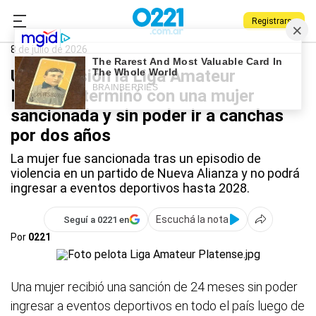
Registrarse
0221.com.ar
La Plata
Deportes
Liga Amateur Platense
8 de julio de 2026
Una agresión la Liga Amateur
Platense terminó con una mujer
sancionada y sin poder ir a canchas
por dos años
La mujer fue sancionada tras un episodio de
violencia en un partido de Nueva Alianza y no podrá
ingresar a eventos deportivos hasta 2028.
Escuchá la nota
Seguí a 0221 en
Por
0221
Una mujer recibió una sanción de 24 meses sin poder
ingresar a eventos deportivos en todo el país luego de