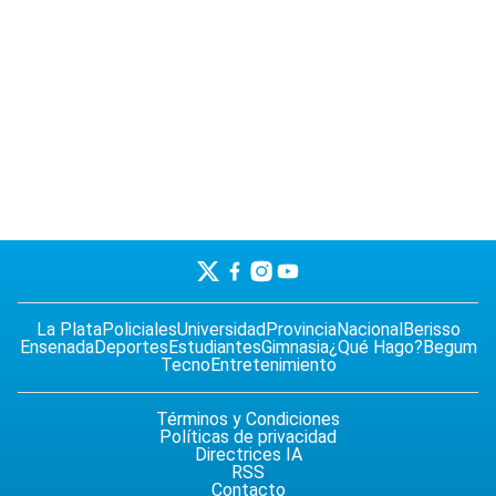
La Plata
Policiales
Universidad
Provincia
Nacional
Berisso
Ensenada
Deportes
Estudiantes
Gimnasia
¿Qué Hago?
Begum
Tecno
Entretenimiento
Términos y Condiciones
Políticas de privacidad
Directrices IA
RSS
Contacto