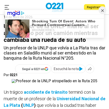
Registrarse
0221.com.ar
La Plata
Universidad
UNLP
14 de abril de 2026
Un profesor de la UNLP murió al ser
atropellado por un camión mientras
cambiaba una rueda de su auto
Un profesor de la UNLP que volvía a La Plata tras dar
clases en Saladillo murió al ser embestido en la
banquina de la Ruta Nacional N°205.
Escuchá la nota
Seguí a 0221 en
Por
0221
Un trágico
accidente de tránsito
terminó con la
muerte de un profesor de la
Universidad Nacional de
La Plata
(
UNLP
)
que volvía a la ciudad tras haber