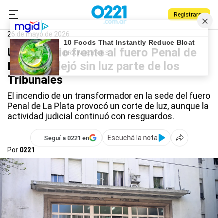
Registrarse
0221.com.ar
La Plata
Incendio
26 de mayo de 2026
Un incendio frente al fuero Penal de
La Plata dejó sin luz parte de los
Tribunales
El incendio de un transformador en la sede del fuero
Penal de La Plata provocó un corte de luz, aunque la
actividad judicial continuó con resguardos.
Escuchá la nota
Seguí a 0221 en
Por
0221