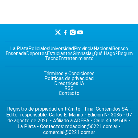
La Plata
Policiales
Universidad
Provincia
Nacional
Berisso
Ensenada
Deportes
Estudiantes
Gimnasia
¿Qué Hago?
Begum
Tecno
Entretenimiento
Términos y Condiciones
Políticas de privacidad
Directrices IA
RSS
Contacto
Regristro de propiedad en trámite - Final Contenidos SA -
Editor responsable: Carlos E. Marino - Edición Nº 3036 - 07
de agosto de 2026 - Afiliado a ADEPA - Calle 49 Nº 609 -
La Plata - Contactos:
redaccion@0221.com.ar
-
comercial@0221.com.ar