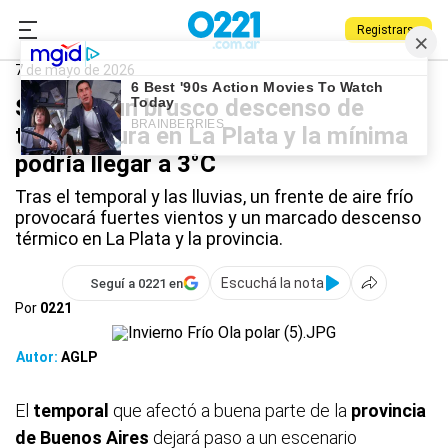
Registrarse
0221.com.ar
La Plata
La Plata
7 de mayo de 2026
Se viene un brusco descenso de
temperatura en La Plata y la mínima
podría llegar a 3°C
Tras el temporal y las lluvias, un frente de aire frío
provocará fuertes vientos y un marcado descenso
térmico en La Plata y la provincia.
Escuchá la nota
Seguí a 0221 en
Por
0221
Autor:
AGLP
El
temporal
que afectó a buena parte de la
provincia
de Buenos Aires
dejará paso a un escenario