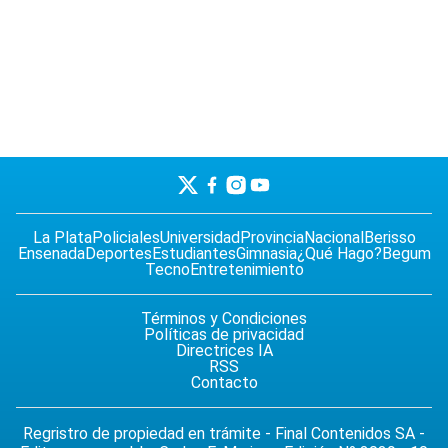
La Plata
Policiales
Universidad
Provincia
Nacional
Berisso
Ensenada
Deportes
Estudiantes
Gimnasia
¿Qué Hago?
Begum
Tecno
Entretenimiento
Términos y Condiciones
Políticas de privacidad
Directrices IA
RSS
Contacto
Regristro de propiedad en trámite - Final Contenidos SA -