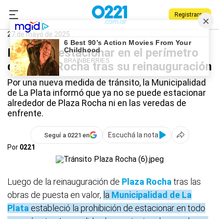
Registrarse
0221.com.ar
La Plata
Plaza Rocha
27 de mayo de 2025
Prohíben estacionar en el perímetro
de Plaza Rocha tras su reinauguración
Por una nueva medida de tránsito, la Municipalidad
de La Plata informó que ya no se puede estacionar
alrededor de Plaza Rocha ni en las veredas de
enfrente.
Escuchá la nota
Seguí a 0221 en
Por
0221
Luego de
la reinauguración de
Plaza Rocha
tras las
obras de puesta en valor,
la
Municipalidad de La
Plata
estableció la prohibición de estacionar en todo