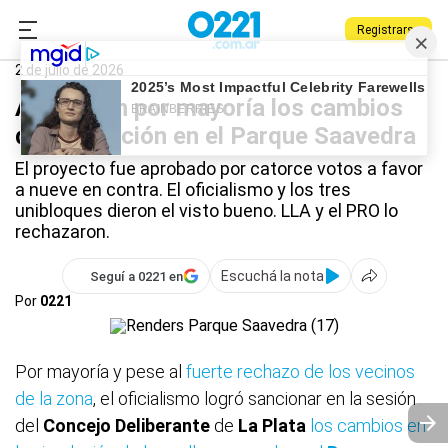
Registrarse
0221.com.ar
La Plata
Parque Saavedra
2 de julio de 2026
Aprobaron por mayoría los cambios
de circulación en el Parque Saavedra
El proyecto fue aprobado por catorce votos a favor
a nueve en contra. El oficialismo y los tres
unibloques dieron el visto bueno. LLA y el PRO lo
rechazaron.
Escuchá la nota
Seguí a 0221 en
Por
0221
Por mayoría y pese al
fuerte rechazo de los vecinos
de la zona
, el oficialismo logró sancionar en la sesión
del
Concejo Deliberante
de
La Plata
los cambios en