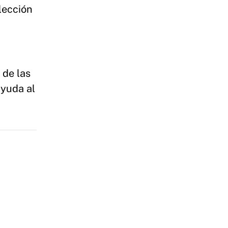
lección
 de las
ayuda al