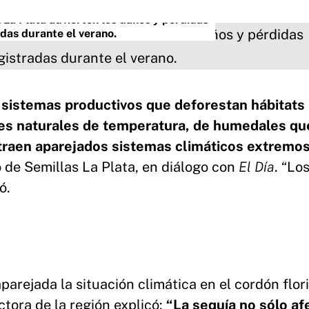
n La Plata
advierten los daños y pérdidas
das durante el verano.
 sistemas productivos que deforestan hábitats
es naturales de temperatura, de humedales qu
, traen aparejados sistemas climáticos extremo
o de Semillas La Plata, en diálogo con
El Día
. “Lo
ó.
arejada la situación climática en el cordón flori
ctora de la región explicó:
“La sequía no sólo af