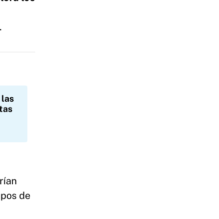
.
 las
rtas
rían
mpos de