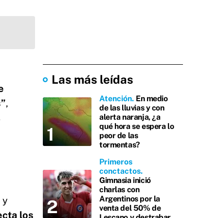
Las más leídas
e
Atención
En medio
s”
,
de las lluvias y con
s
alerta naranja, ¿a
qué hora se espera lo
peor de las
tormentas?
Primeros
conctactos
Gimnasia inició
charlas con
Argentinos por la
 y
venta del 50% de
ecta los
Lescano y destrabar