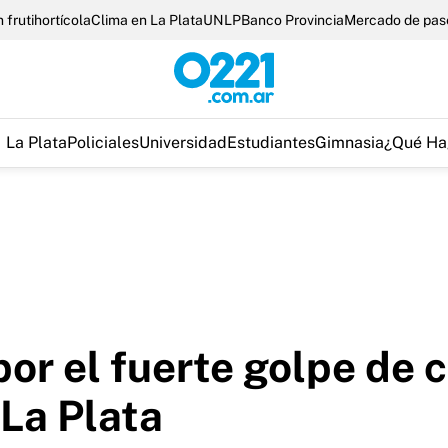
 frutihortícola
Clima en La Plata
UNLP
Banco Provincia
Mercado de pas
La Plata
Policiales
Universidad
Estudiantes
Gimnasia
¿Qué Ha
or el fuerte golpe de c
La Plata