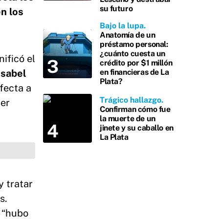
su futuro
en los
Bajo la lupa
Anatomía de un
préstamo personal:
¿cuánto cuesta un
ificó el
crédito por $1 millón
Isabel
en financieras de La
Plata?
fecta a
Trágico hallazgo
ner
Confirman cómo fue
la muerte de un
jinete y su caballo en
La Plata
 tratar
s.
e “hubo