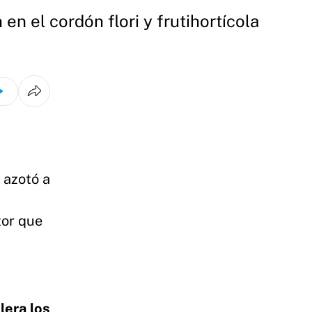
en el cordón flori y frutihortícola
 azotó a
tor que
lera los