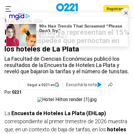
Registrarse
0221.com.ar
La Plata
Hoteles
14 de mayo de 2026
Los extranjeros ya representan el 15%
de los huéspedes que pernoctan en
los hoteles de La Plata
La Facultad de Ciencias Económicas publicó los
resultados de la Encuesta de Hoteles La Plata y
reveló que bajaron la tarifas y el número de turistas.
Escuchá la nota
Seguí a 0221 en
Por
0221
La
Encuesta de Hoteles La Plata
(EHLap)
correspondiente al primer trimestre de 2026 muestra
que, en un contexto de baja de tarifas, en los
hoteles