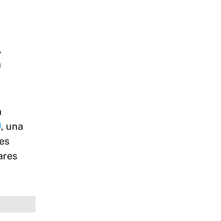
,
a
a
U
, una
es
ares