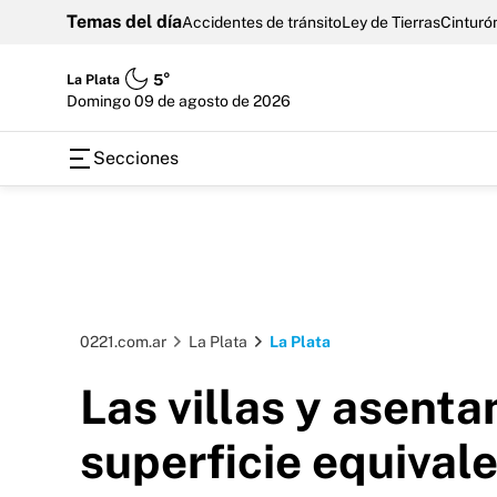
Temas del día
Accidentes de tránsito
Ley de Tierras
Cinturón
La Plata
5°
domingo 09 de agosto de 2026
Secciones
0221.com.ar
La Plata
La Plata
Las villas y asent
superficie equival