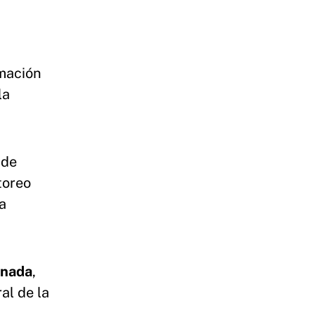
rmación
la
 de
toreo
a
enada
,
al de la