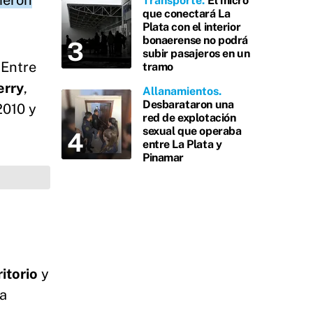
ieron
Transporte
El micro
que conectará La
Plata con el interior
bonaerense no podrá
subir pasajeros en un
 Entre
tramo
erry
,
Allanamientos
Desbarataron una
2010 y
red de explotación
sexual que operaba
entre La Plata y
Pinamar
itorio
y
la