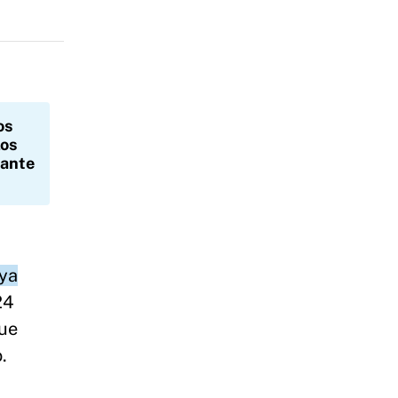
os
los
 ante
uya
24
que
.