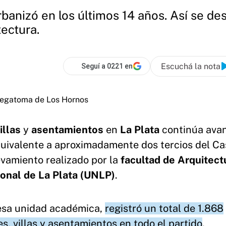
banizó en los últimos 14 años. Así se d
tectura.
Escuchá la nota
Seguí a 0221 en
illas
y
asentamientos
en
La Plata
continúa ava
equivalente a aproximadamente dos tercios del C
evamiento realizado por la
facultad de Arquitect
onal de La Plata (UNLP)
.
e esa unidad académica,
registró un total de 1.868
, villas y asentamientos en todo el partido
.