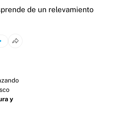
esprende de un relevamiento
nzando
asco
ura y