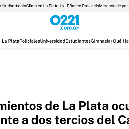
 frutihortícola
Clima en La Plata
UNLP
Banco Provincia
Mercado de pas
La Plata
Policiales
Universidad
Estudiantes
Gimnasia
¿Qué Ha
amientos de La Plata o
ente a dos tercios del 