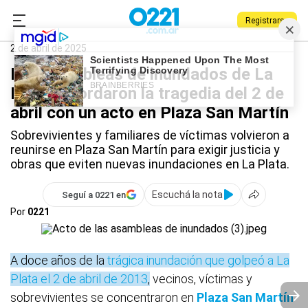
Registrarse
0221.com.ar
La Plata
La Plata
2 de abril de 2025
Las asambleas de inundados de La
Plata recordaron la tragedia del 2 de
abril con un acto en Plaza San Martín
Sobrevivientes y familiares de víctimas volvieron a
reunirse en Plaza San Martín para exigir justicia y
obras que eviten nuevas inundaciones en La Plata.
Escuchá la nota
Seguí a 0221 en
Por
0221
A doce años de la
trágica inundación que golpeó a La
Plata el 2 de abril de 2013
,
vecinos, víctimas y
sobrevivientes se concentraron en
Plaza San Martín