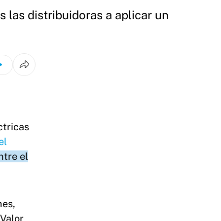
 las distribuidoras a aplicar un
ctricas
el
ntre el
nes,
 Valor