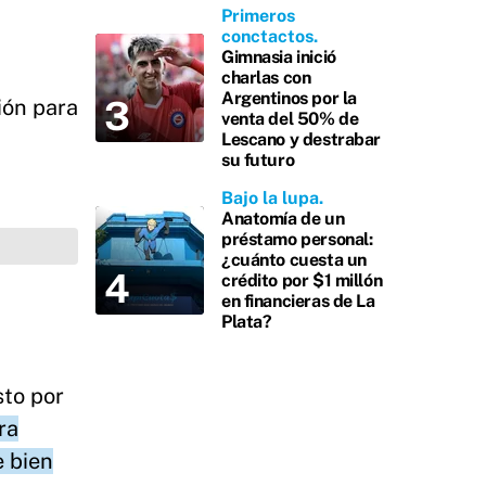
Primeros
conctactos
Gimnasia inició
charlas con
Argentinos por la
ión para
venta del 50% de
Lescano y destrabar
su futuro
Bajo la lupa
Anatomía de un
préstamo personal:
¿cuánto cuesta un
crédito por $1 millón
en financieras de La
Plata?
sto por
ra
e bien