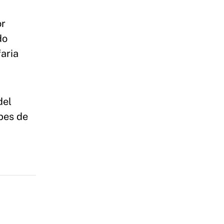
or
do
faria
del
bes de