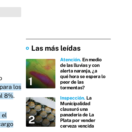
Las más leídas
Atención
En medio
de las lluvias y con
alerta naranja, ¿a
qué hora se espera lo
o
peor de las
para los
tormentas?
al 8%
.
Inspección
La
Municipalidad
clausuró una
 el
panadería de La
Plata por vender
cargo
cerveza vencida