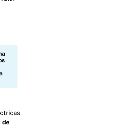
ma
os
a
ctricas
 de