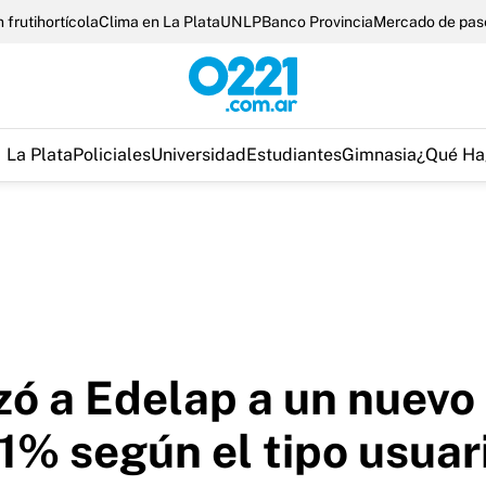
 frutihortícola
Clima en La Plata
UNLP
Banco Provincia
Mercado de pas
La Plata
Policiales
Universidad
Estudiantes
Gimnasia
¿Qué Ha
zó a Edelap a un nuevo 
11% según el tipo usuar