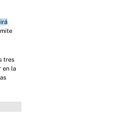
irá
ímite
s tres
 en la
las