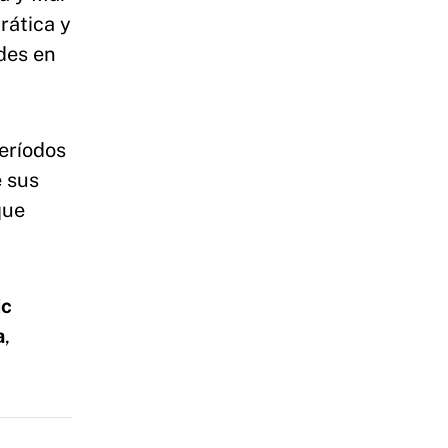
rática y
ades en
eríodos
e sus
que
ic
a
,