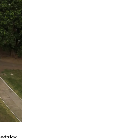
vetzky
,