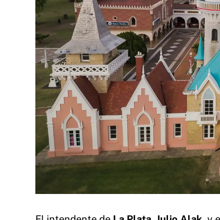
El intendente de
La Plata
,
Julio Alak
, y