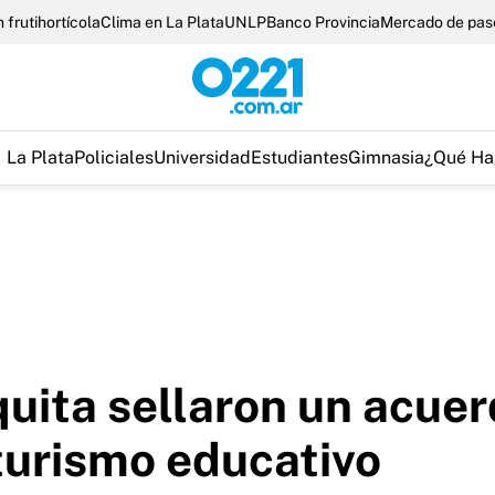
 frutihortícola
Clima en La Plata
UNLP
Banco Provincia
Mercado de pas
La Plata
Policiales
Universidad
Estudiantes
Gimnasia
¿Qué Ha
quita sellaron un acue
 turismo educativo