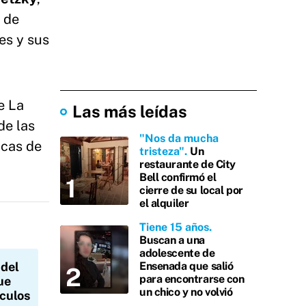
 de
es y sus
e La
Las más leídas
de las
"Nos da mucha
icas de
tristeza"
Un
restaurante de City
Bell confirmó el
cierre de su local por
el alquiler
Tiene 15 años
Buscan a una
adolescente de
Ensenada que salió
 del
para encontrarse con
ue
un chico y no volvió
culos