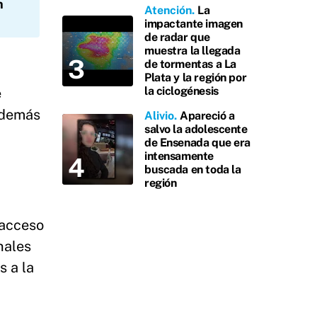
n
Atención
La
impactante imagen
de radar que
muestra la llegada
de tormentas a La
Plata y la región por
la ciclogénesis
e
 además
Alivio
Apareció a
salvo la adolescente
de Ensenada que era
intensamente
buscada en toda la
región
 acceso
nales
s a la