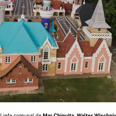
 el jefe comunal de
Mar Chiquita
,
Walter Wischni