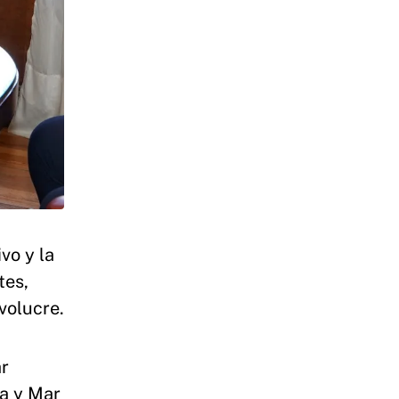
vo y la
tes,
volucre.
ar
ta y Mar