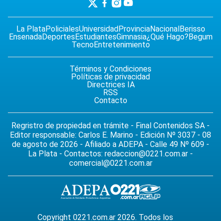
La Plata
Policiales
Universidad
Provincia
Nacional
Berisso
Ensenada
Deportes
Estudiantes
Gimnasia
¿Qué Hago?
Begum
Tecno
Entretenimiento
Términos y Condiciones
Políticas de privacidad
Directrices IA
RSS
Contacto
Regristro de propiedad en trámite - Final Contenidos SA -
Editor responsable: Carlos E. Marino - Edición Nº 3037 - 08
de agosto de 2026 - Afiliado a ADEPA - Calle 49 Nº 609 -
La Plata - Contactos:
redaccion@0221.com.ar
-
comercial@0221.com.ar
Copyright 0221.com.ar 2026. Todos los