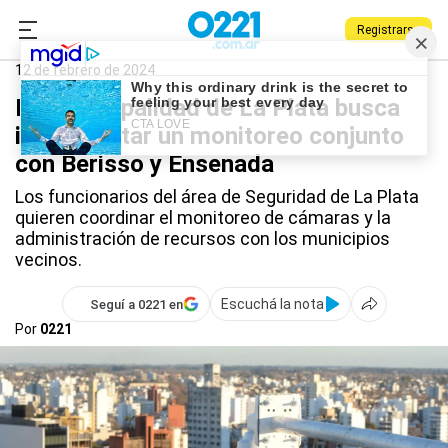
Registrarse
0221.com.ar
La Plata
La Plata
12 de febrero de 2024
La Municipalidad de La Plata busca
implementar un monitoreo conjunto
con Berisso y Ensenada
Los funcionarios del área de Seguridad de La Plata
quieren coordinar el monitoreo de cámaras y la
administración de recursos con los municipios
vecinos.
Escuchá la nota
Seguí a 0221 en
Por
0221