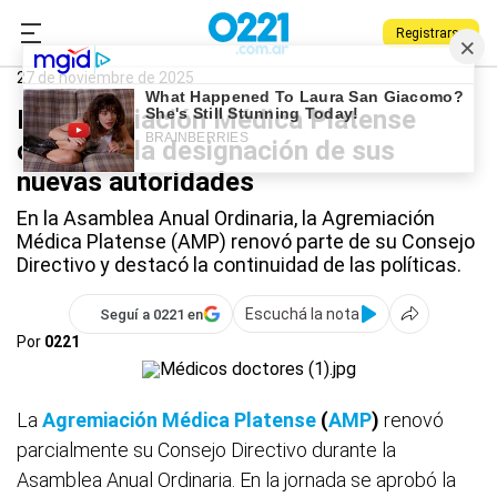
Registrarse
0221.com.ar
La Plata
Agremiación Médica Platense
27 de noviembre de 2025
La Agremiación Médica Platense
oficializó la designación de sus
nuevas autoridades
En la Asamblea Anual Ordinaria, la Agremiación
Médica Platense (AMP) renovó parte de su Consejo
Directivo y destacó la continuidad de las políticas.
Escuchá la nota
Seguí a 0221 en
Por
0221
La
Agremiación Médica Platense
(
AMP
)
renovó
parcialmente su Consejo Directivo durante la
Asamblea Anual Ordinaria. En la jornada se aprobó la