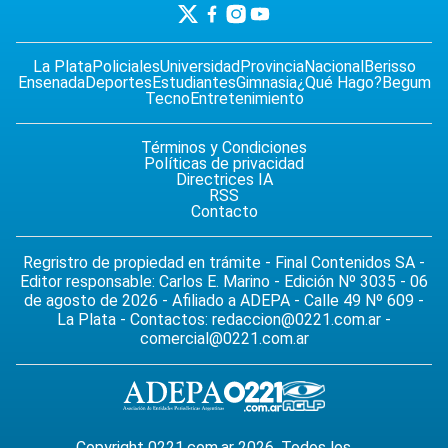
La Plata
Policiales
Universidad
Provincia
Nacional
Berisso
Ensenada
Deportes
Estudiantes
Gimnasia
¿Qué Hago?
Begum
Tecno
Entretenimiento
Términos y Condiciones
Políticas de privacidad
Directrices IA
RSS
Contacto
Regristro de propiedad en trámite - Final Contenidos SA -
Editor responsable: Carlos E. Marino - Edición Nº 3035 - 06
de agosto de 2026 - Afiliado a ADEPA - Calle 49 Nº 609 -
La Plata - Contactos:
redaccion@0221.com.ar
-
comercial@0221.com.ar
Copyright 0221.com.ar 2026. Todos los