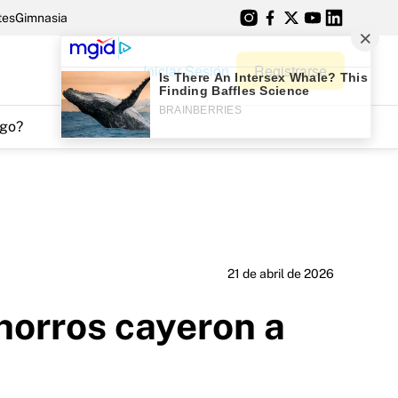
tes
Gimnasia
Iniciar Sesión
Registrarse
go?
21 de abril de 2026
horros cayeron a