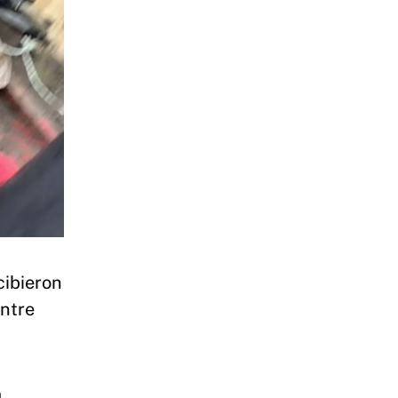
cibieron
entre
a