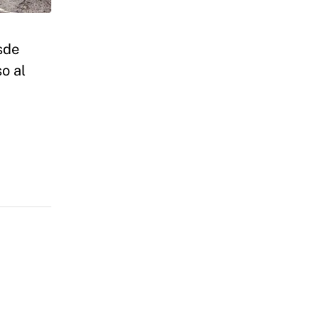
sde
o al