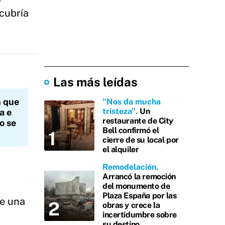
 cubría
Las más leídas
n que
"Nos da mucha
tristeza"
Un
a e
restaurante de City
o se
Bell confirmó el
cierre de su local por
el alquiler
Remodelación
Arrancó la remoción
del monumento de
Plaza España por las
te una
obras y crece la
incertidumbre sobre
su destino