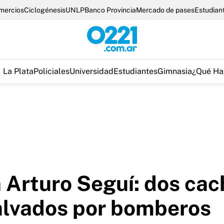
omercios
Ciclogénesis
UNLP
Banco Provincia
Mercado de pases
Estudian
La Plata
Policiales
Universidad
Estudiantes
Gimnasia
¿Qué Ha
 Arturo Seguí: dos cac
salvados por bomberos