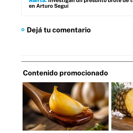
Alerta
Investigan un presunto brote de t
en Arturo Seguí
Dejá tu comentario