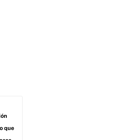
ión
lo que