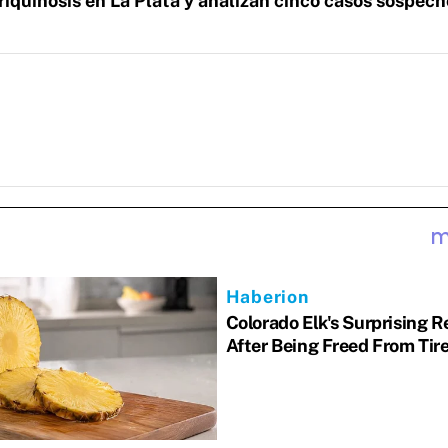
riquinosis en La Plata y analizan cinco casos sospec