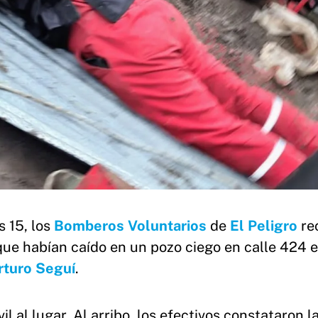
s 15, los
Bomberos Voluntarios
de
El Peligro
re
que habían caído en un pozo ciego en calle 424 
rturo Seguí
.
 al lugar. Al arribo, los efectivos constataron l