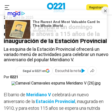
Registrarse
0221.com.ar
La Plata
Meridiano V
24 de abril de 2025
Meridiano V prepara un domingo
cargado de shows a 115 años de la
inauguración de la Estación Provincial
La esquina de la Estación Provincial ofrecerá un
variado menú de actividades para celebrar un nuevo
aniversario del popular Meridiano V.
Escuchá la nota
Seguí a 0221 en
Por
0221
El barrio de
Meridiano V
celebrará un nuevo
aniversario de la
Estación Provincial
, inaugurada en
1910; y para estos 115 años se espera una nutrida