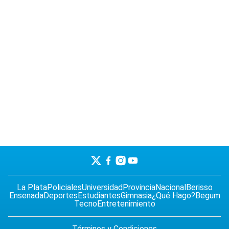
La Plata
Policiales
Universidad
Provincia
Nacional
Berisso
Ensenada
Deportes
Estudiantes
Gimnasia
¿Qué Hago?
Begum
Tecno
Entretenimiento
Términos y Condiciones