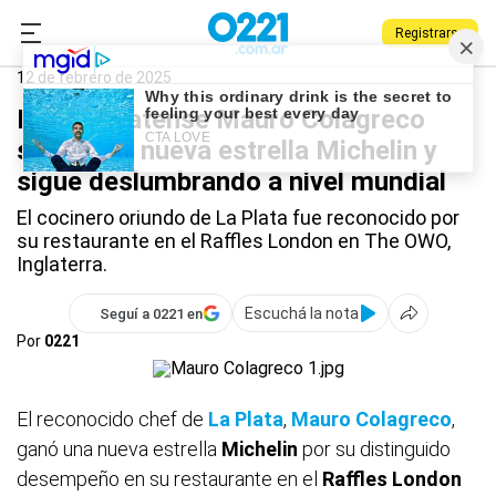
Registrarse
0221.com.ar
La Plata
Mauro Colagreco
12 de febrero de 2025
El chef platense Mauro Colagreco
sumó una nueva estrella Michelin y
sigue deslumbrando a nivel mundial
El cocinero oriundo de La Plata fue reconocido por
su restaurante en el Raffles London en The OWO,
Inglaterra.
Escuchá la nota
Seguí a 0221 en
Por
0221
El reconocido chef de
La Plata
,
Mauro Colagreco
,
ganó una nueva estrella
Michelin
por su distinguido
desempeño en su restaurante en el
Raffles London