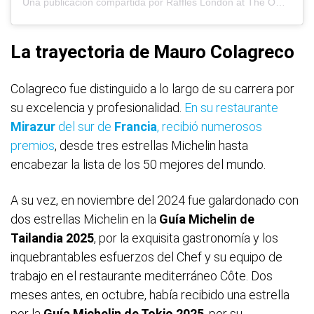
Una publicación compartida por Raffles London at The OWO (@raffleslondon.theowo)
La trayectoria de Mauro Colagreco
Colagreco fue distinguido a lo largo de su carrera por
su excelencia y profesionalidad.
En su restaurante
Mirazur
del sur de
Francia
, recibió numerosos
premios
, desde tres estrellas Michelin hasta
encabezar la lista de los 50 mejores del mundo.
A su vez, en noviembre del 2024 fue galardonado con
dos estrellas Michelin en la
Guía Michelin de
Tailandia 2025
, por la exquisita gastronomía y los
inquebrantables esfuerzos del Chef y su equipo de
trabajo en el restaurante mediterráneo Côte. Dos
meses antes, en octubre, había recibido una estrella
por la
Guía Michelin de Tokio 2025
, por su