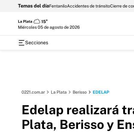
Temas del día
Fentanilo
Accidentes de tránsito
Cierre de c
La Plata
15°
miércoles 05 de agosto de 2026
Secciones
0221.com.ar
La Plata
Berisso
EDELAP
Edelap realizará tr
Plata, Berisso y E