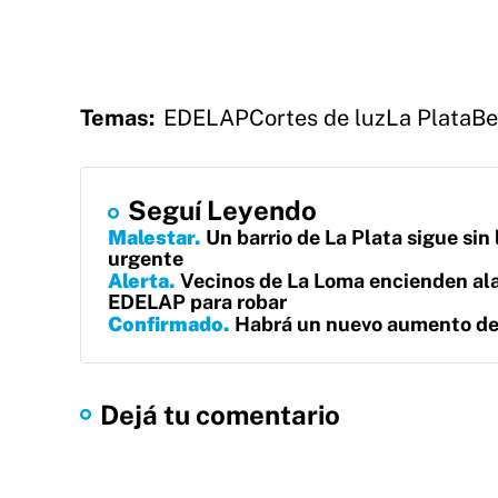
Temas:
EDELAP
Cortes de luz
La Plata
Be
Seguí Leyendo
Malestar
Un barrio de La Plata sigue sin
urgente
Alerta
Vecinos de La Loma encienden ala
EDELAP para robar
Confirmado
Habrá un nuevo aumento de l
Dejá tu comentario