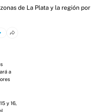
zonas de La Plata y la región por
es
vará a
tores
15 y 16,
el