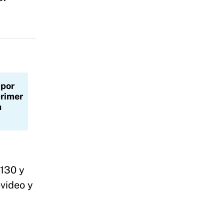
 por
primer
a
 130 y
evideo y