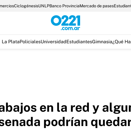
omercios
Ciclogénesis
UNLP
Banco Provincia
Mercado de pases
Estudian
La Plata
Policiales
Universidad
Estudiantes
Gimnasia
¿Qué Ha
abajos en la red y alg
nsenada podrían quedar