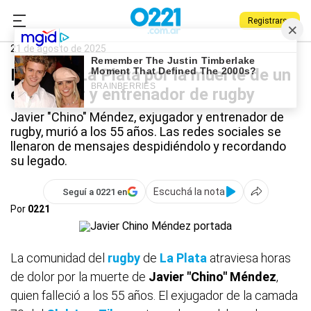
Registrarse
0221.com.ar
La Plata
La Plata
21 de agosto de 2025
Dolor en La Plata por la muerte de un
exjugador y entrenador de rugby
Javier "Chino" Méndez, exjugador y entrenador de
rugby, murió a los 55 años. Las redes sociales se
llenaron de mensajes despidiéndolo y recordando
su legado.
Escuchá la nota
Seguí a 0221 en
Por
0221
La comunidad del
rugby
de
La Plata
atraviesa horas
de dolor por la muerte de
Javier "Chino" Méndez
,
quien falleció a los 55 años. El exjugador de la camada