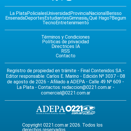
La Plata
Policiales
Universidad
Provincia
Nacional
Berisso
Ensenada
Deportes
Estudiantes
Gimnasia
¿Qué Hago?
Begum
Tecno
Entretenimiento
Términos y Condiciones
Políticas de privacidad
Directrices IA
RSS
Contacto
Regristro de propiedad en trámite - Final Contenidos SA -
Editor responsable: Carlos E. Marino - Edición Nº 3037 - 08
de agosto de 2026 - Afiliado a ADEPA - Calle 49 Nº 609 -
La Plata - Contactos:
redaccion@0221.com.ar
-
comercial@0221.com.ar
Copyright 0221.com.ar 2026. Todos los
derechos reservados