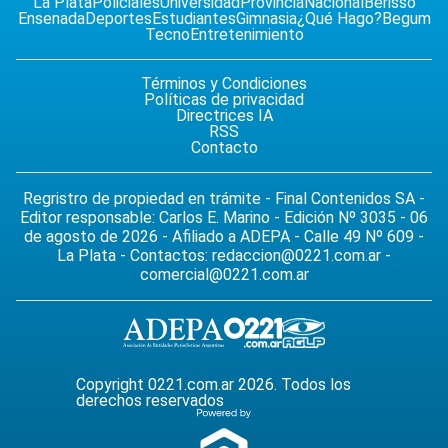
La Plata
Policiales
Universidad
Provincia
Nacional
Berisso
Ensenada
Deportes
Estudiantes
Gimnasia
¿Qué Hago?
Begum
Tecno
Entretenimiento
Términos y Condiciones
Políticas de privacidad
Directrices IA
RSS
Contacto
Regristro de propiedad en trámite - Final Contenidos SA -
Editor responsable: Carlos E. Marino - Edición Nº 3035 - 06
de agosto de 2026 - Afiliado a ADEPA - Calle 49 Nº 609 -
La Plata - Contactos:
redaccion@0221.com.ar
-
comercial@0221.com.ar
Copyright 0221.com.ar 2026. Todos los
derechos reservados