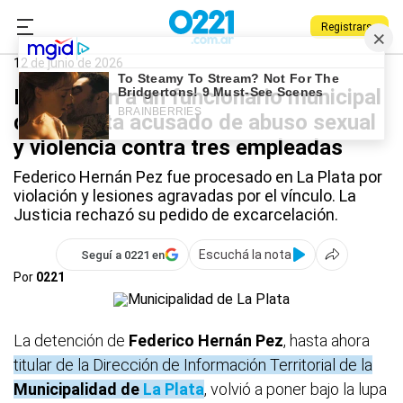
Registrarse
0221.com.ar
La Plata
La Plata
12 de junio de 2026
Detuvieron a un funcionario municipal
de La Plata acusado de abuso sexual
y violencia contra tres empleadas
Federico Hernán Pez fue procesado en La Plata por
violación y lesiones agravadas por el vínculo. La
Justicia rechazó su pedido de excarcelación.
Escuchá la nota
Seguí a 0221 en
Por
0221
La detención de
Federico Hernán Pez
, hasta ahora
titular de la Dirección de Información Territorial de la
Municipalidad de
La Plata
, volvió a poner bajo la lupa