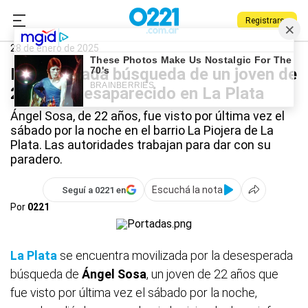
Registrarse
0221.com.ar
La Plata
La Plata
28 de enero de 2025
Desesperada búsqueda de un joven de
22 años desaparecido en La Plata
Ángel Sosa, de 22 años, fue visto por última vez el
sábado por la noche en el barrio La Piojera de La
Plata. Las autoridades trabajan para dar con su
paradero.
Escuchá la nota
Seguí a 0221 en
Por
0221
La Plata
se encuentra movilizada por la desesperada
búsqueda de
Ángel Sosa
, un joven de 22 años que
fue visto por última vez el sábado por la noche,