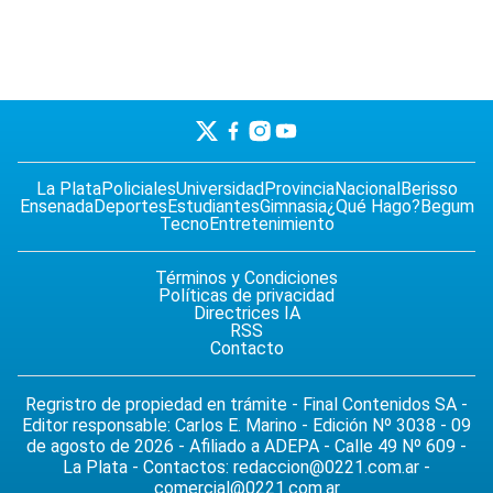
La Plata
Policiales
Universidad
Provincia
Nacional
Berisso
Ensenada
Deportes
Estudiantes
Gimnasia
¿Qué Hago?
Begum
Tecno
Entretenimiento
Términos y Condiciones
Políticas de privacidad
Directrices IA
RSS
Contacto
Regristro de propiedad en trámite - Final Contenidos SA -
Editor responsable: Carlos E. Marino - Edición Nº 3038 - 09
de agosto de 2026 - Afiliado a ADEPA - Calle 49 Nº 609 -
La Plata - Contactos:
redaccion@0221.com.ar
-
comercial@0221.com.ar