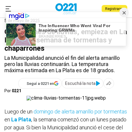
Registrarse
0221.com.ar
La Plata
La Plata
5 de mayo de 2025
Con un lunes de lluvias, empieza en La
Plata una semana de tormentas y
chaparrones
La Municipalidad anunció el fin del alerta amarillo
pero las lluvias continuarán. La temperatura
máxima estimada en La Plata es de 18 grados.
Escuchá la nota
Seguí a 0221 en
Por
0221
Luego de un
domingo de alerta amarillo por tormentas
en
La Plata
, la semana comenzó con un lunes pasado
por agua. Si bien la Municipalidad anunció el cese del