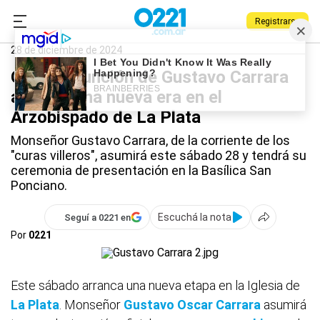
Registrarse
0221.com.ar
La Plata
Gustavo Carrara
28 de diciembre de 2024
Con la asunción de Gustavo Carrara
arranca una nueva era en el
Arzobispado de La Plata
Monseñor Gustavo Carrara, de la corriente de los
"curas villeros", asumirá este sábado 28 y tendrá su
ceremonia de presentación en la Basílica San
Ponciano.
Escuchá la nota
Seguí a 0221 en
Por
0221
Este sábado arranca una nueva etapa en la Iglesia de
La Plata
. Monseñor
Gustavo Oscar Carrara
asumirá