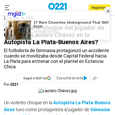
Registrarse
0221.com.ar
La Plata
Gimnasia
Gimnasia
22 de julio de 2024
¿Cómo fue el choque del jugador de
Gimnasia Lautaro Chávez en la
Autopista La Plata-Buenos Aires?
El futbolista de Gimnasia protagonizó un accidente
cuando se movilizaba desde Capital Federal hacia
La Plata para entrenar con el plantel en Estancia
Chica.
Escuchá la nota
Seguí a 0221 en
Por
0221
Un violento choque en la
Autopista La Plata-Buenos
Aires
tuvo como protagonista al jugador de
Gimnasia