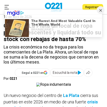
Registrarse
0221.com.ar
La Plata
La Plata
10 de abril de 2026
Cierra en La Plata un local de ropa
para adolescentes y liquidará todo su
stock con rebajas de hasta 70%
La crisis económica no da tregua para los
comerciantes de La Plata. Ahora, un local de ropa
se suma a la decena de negocios que cerraron en
los últimos meses.
Escuchá la nota
Seguí a 0221 en
Por
0221
Un nuevo negocio del centro de
La Plata
cierra sus
puertas en este 2026 en medio de una fuerte
crisis