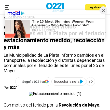
Registrarse
0221.com.ar
La Plata
La Plata
25 de mayo de 2026
Así funcionan los servicios
municipales en La Plata por el feriado:
estacionamiento medido, recolección
y más
La Municipalidad de La Plata informó cambios en el
transporte, la recolección y distintas dependencias
comunales por el feriado de este lunes por el 25 de
Mayo.
Escuchá la nota
Seguí a 0221 en
Por
0221
Con motivo del feriado por la
Revolución de Mayo
,