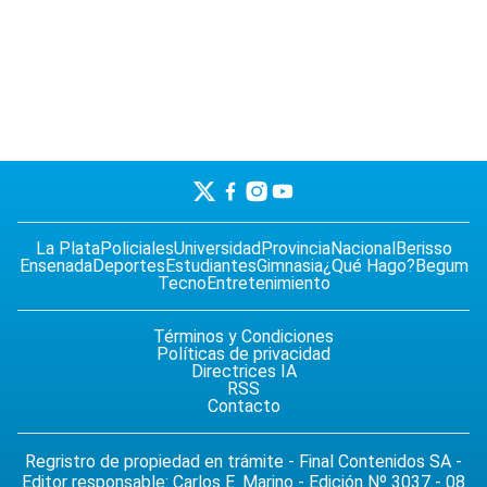
La Plata
Policiales
Universidad
Provincia
Nacional
Berisso
Ensenada
Deportes
Estudiantes
Gimnasia
¿Qué Hago?
Begum
Tecno
Entretenimiento
Términos y Condiciones
Políticas de privacidad
Directrices IA
RSS
Contacto
Regristro de propiedad en trámite - Final Contenidos SA -
Editor responsable: Carlos E. Marino - Edición Nº 3037 - 08