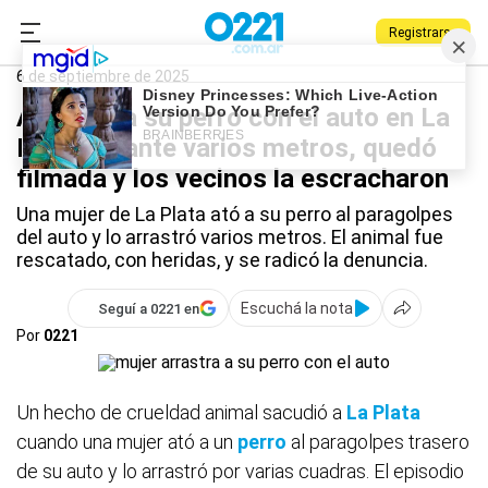
Registrarse
0221.com.ar
La Plata
Policiales
La Plata
6 de septiembre de 2025
Arrastró a su perro con el auto en La
Plata durante varios metros, quedó
filmada y los vecinos la escracharon
Una mujer de La Plata ató a su perro al paragolpes
del auto y lo arrastró varios metros. El animal fue
rescatado, con heridas, y se radicó la denuncia.
Escuchá la nota
Seguí a 0221 en
Por
0221
Un hecho de crueldad animal sacudió a
La Plata
cuando una mujer ató a un
perro
al paragolpes trasero
de su auto y lo arrastró por varias cuadras. El episodio