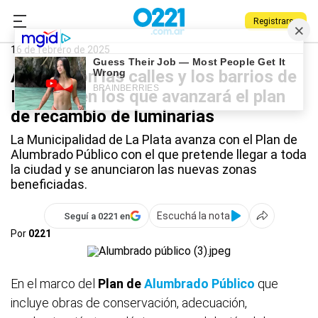
Registrarse
0221.com.ar
La Plata
La Plata
16 de febrero de 2025
Anunciaron las calles y los barrios de
La Plata en los que avanzará el plan
de recambio de luminarias
La Municipalidad de La Plata avanza con el Plan de
Alumbrado Público con el que pretende llegar a toda
la ciudad y se anunciaron las nuevas zonas
beneficiadas.
Escuchá la nota
Seguí a 0221 en
Por
0221
En el marco del
Plan de
Alumbrado Público
que
incluye obras de conservación, adecuación,