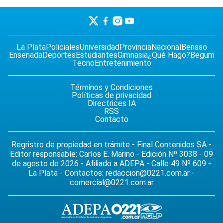
La Plata
Policiales
Universidad
Provincia
Nacional
Berisso
Ensenada
Deportes
Estudiantes
Gimnasia
¿Qué Hago?
Begum
Tecno
Entretenimiento
Términos y Condiciones
Políticas de privacidad
Directrices IA
RSS
Contacto
Regristro de propiedad en trámite - Final Contenidos SA -
Editor responsable: Carlos E. Marino - Edición Nº 3038 - 09
de agosto de 2026 - Afiliado a ADEPA - Calle 49 Nº 609 -
La Plata - Contactos:
redaccion@0221.com.ar
-
comercial@0221.com.ar