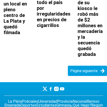
todo el país
de su
un local en
por
kiosco le
pleno
irregularidades
robó más
centro de
en precios de
de $2
La Plata y
cigarrillos
millones en
quedó
mercadería
filmada
y la
secuencia
quedó
grabada
Página siguiente
La Plata
Policiales
Universidad
Provincia
Nacional
Berisso
Ensenada
Deportes
Estudiantes
Gimnasia
¿Qué Hago?
Begum