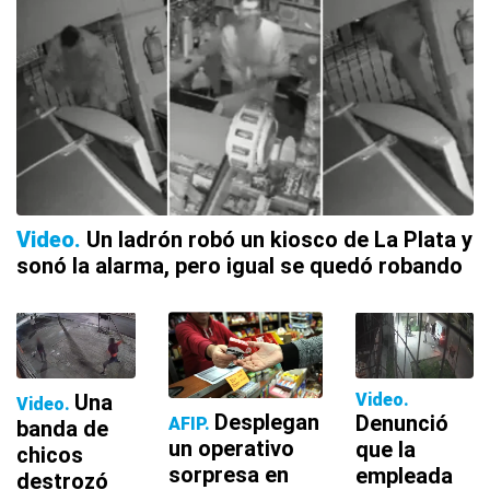
Video
Un ladrón robó un kiosco de La Plata y
sonó la alarma, pero igual se quedó robando
Una
Video
Video
Desplegan
Denunció
AFIP
banda de
un operativo
que la
chicos
sorpresa en
empleada
destrozó