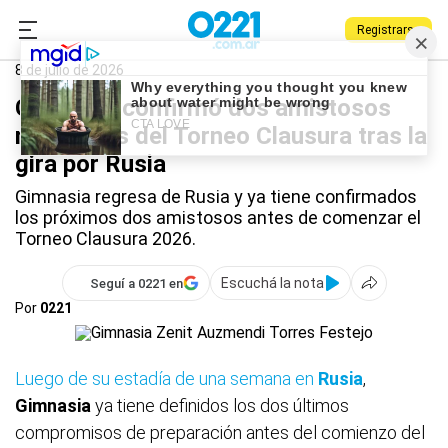
Registrarse
0221.com.ar
Gimnasia
Deportes
Gimnasia
8 de julio de 2026
Gimnasia confirmó dos amistosos
más antes del Torneo Clausura tras la
gira por Rusia
Gimnasia regresa de Rusia y ya tiene confirmados
los próximos dos amistosos antes de comenzar el
Torneo Clausura 2026.
Escuchá la nota
Seguí a 0221 en
Por
0221
Luego de su estadía de una semana en
Rusia
,
Gimnasia
ya tiene definidos los dos últimos
compromisos de preparación antes del comienzo del