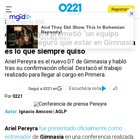
Registrarse
0221.com.ar
Gimnasia
Deportes
Ariel Pereyra
22 de mayo de 2026
Ariel Pereyra prometió "un equipo
duro" y aseguró que estar en Gimnasia
es lo que siempre quiso
Ariel Pereyra es el nuevo DT de Gimnasia y habló
tras su confirmación oficial. Destacó el trabajo
realizado para llegar al cargo en Primera.
Escuchá la nota
Seguí a 0221 en
Por
0221
Autor:
Ignacio Amiconi | AGLP
Ariel Pereyra
fue presentado oficialmente como
entrenador
de
Gimnasia
en una conferencia realizada