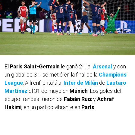
El
Paris Saint-Germain
le ganó 2-1 al
Arsenal
y con
un global de 3-1 se metió en la final de la
Champions
League
. Allí enfrentará al
Inter de Milán
de
Lautaro
Martínez
el 31 de mayo en
Múnich
. Los goles del
equipo francés fueron de
Fabián Ruiz
y
Achraf
Hakimi
, en un partido vibrante en
París
.