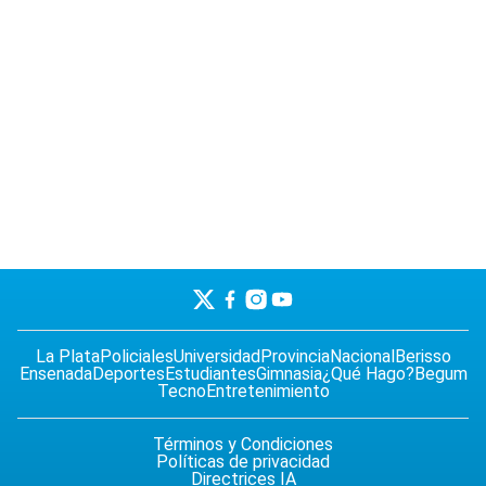
La Plata
Policiales
Universidad
Provincia
Nacional
Berisso
Ensenada
Deportes
Estudiantes
Gimnasia
¿Qué Hago?
Begum
Tecno
Entretenimiento
Términos y Condiciones
Políticas de privacidad
Directrices IA