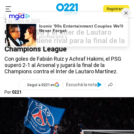
Registrarse
0221.com.ar
Lautaro Martínez
7 de mayo de 2025
Ganó el PSG y el Inter de Lautaro
Martínez tiene rival para la final de la
Champions League
Con goles de Fabián Ruiz y Achraf Hakimi, el PSG
superó 2-1 al Arsenal y jugará la final de la
Champions contra el Inter de Lautaro Martínez.
Escuchá la nota
Seguí a 0221 en
Por
0221