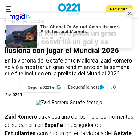
Registrarse
0221.com.ar
Estudiantes
Deportes
Zaid Romero
14 de mayo de 2026
Video: Zaid Romero pasa un gran
momento, convirtió un gol y se
ilusiona con jugar el Mundial 2026
En la victoria del Getafe ante Mallorca, Zaid Romero
volvió a mostrar un gran rendimiento en la semana
que fue incluido en la prelista del Mundial 2026.
Escuchá la nota
Seguí a 0221 en
Por
0221
Zaid Romero
atraviesa uno de los mejores momentos
de su carrera en
España
. El exjugador de
Estudiantes
convirtió un gol en la victoria del
Getafe