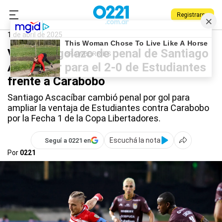
Registrarse
0221.com.ar
Estudiantes
Deportes
Estudiantes
1 de abril de 2025
Video: el golazo de penal de Santiago
Ascacíbar para el 2-0 de Estudiantes
frente a Carabobo
Santiago Ascacíbar cambió penal por gol para
ampliar la ventaja de Estudiantes contra Carabobo
por la Fecha 1 de la Copa Libertadores.
Escuchá la nota
Seguí a 0221 en
Por
0221