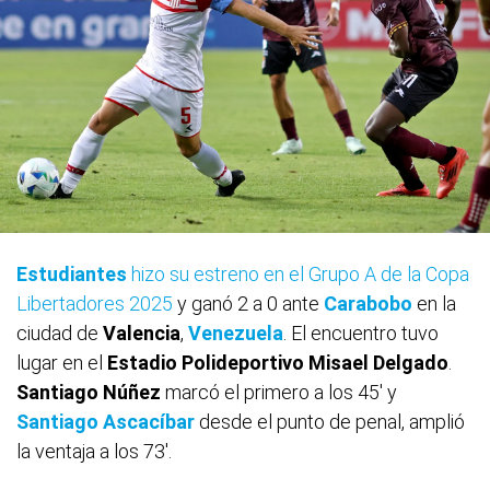
Estudiantes
hizo su estreno en el Grupo A de la Copa
Libertadores 2025
y ganó 2 a 0 ante
Carabobo
en la
ciudad de
Valencia
,
Venezuela
. El encuentro tuvo
lugar en el
Estadio Polideportivo Misael Delgado
.
Santiago Núñez
marcó el primero a los 45' y
Santiago Ascacíbar
desde el punto de penal, amplió
la ventaja a los 73'.