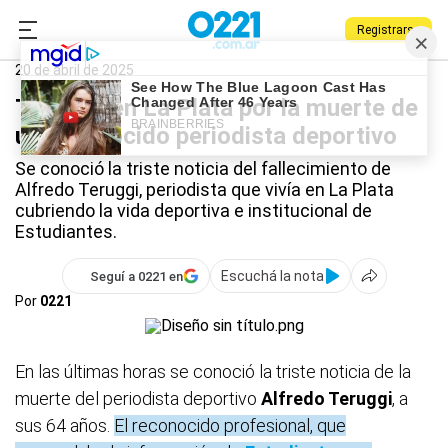
Registrarse
0221.com.ar
Estudiantes
Deportes
La Plata
20 de abril de 2025
Tristeza en La Plata por la muerte de
un reconocido periodista deportivo
Se conoció la triste noticia del fallecimiento de
Alfredo Teruggi, periodista que vivía en La Plata
cubriendo la vida deportiva e institucional de
Estudiantes.
Escuchá la nota
Seguí a 0221 en
Por
0221
En las últimas horas se conoció la triste noticia de la
muerte del periodista deportivo
Alfredo Teruggi
, a
sus 64 años.
El reconocido profesional, que