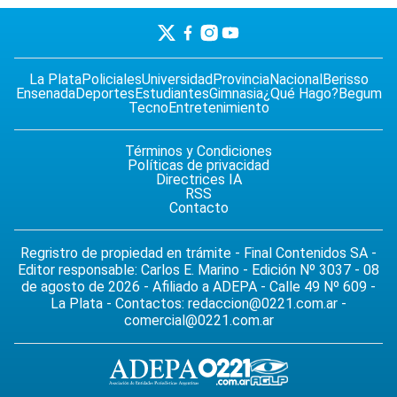
La Plata
Policiales
Universidad
Provincia
Nacional
Berisso
Ensenada
Deportes
Estudiantes
Gimnasia
¿Qué Hago?
Begum
Tecno
Entretenimiento
Términos y Condiciones
Políticas de privacidad
Directrices IA
RSS
Contacto
Regristro de propiedad en trámite - Final Contenidos SA -
Editor responsable: Carlos E. Marino - Edición Nº 3037 - 08
de agosto de 2026 - Afiliado a ADEPA - Calle 49 Nº 609 -
La Plata - Contactos:
redaccion@0221.com.ar
-
comercial@0221.com.ar