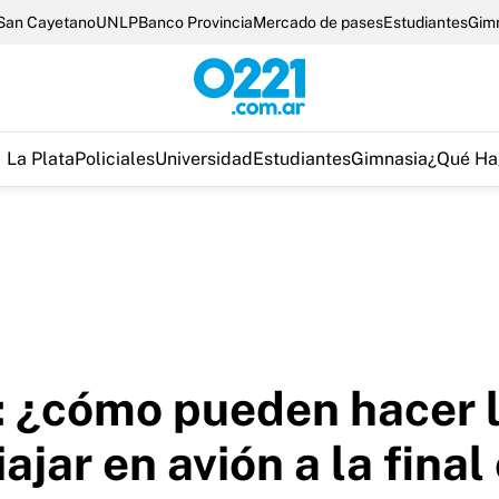
San Cayetano
UNLP
Banco Provincia
Mercado de pases
Estudiantes
Gim
La Plata
Policiales
Universidad
Estudiantes
Gimnasia
¿Qué Ha
a: ¿cómo pueden hacer 
ajar en avión a la final