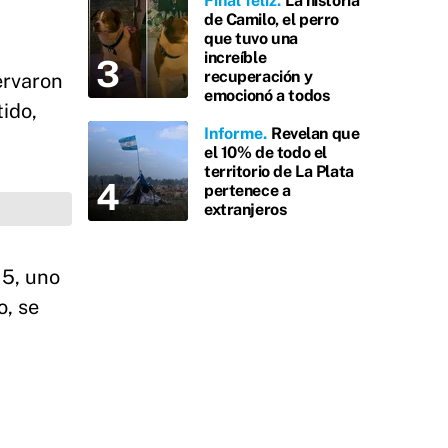
Final feliz
La historia
de Camilo, el perro
que tuvo una
increíble
recuperación y
ervaron
emocionó a todos
ido,
Informe
Revelan que
el 10% de todo el
territorio de La Plata
pertenece a
extranjeros
 5, uno
o, se