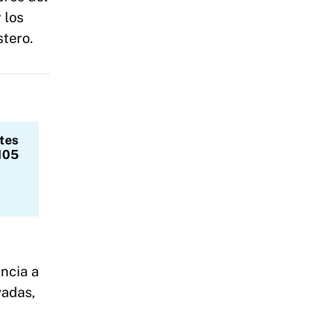
 los
stero.
tes
 105
ncia a
vadas,