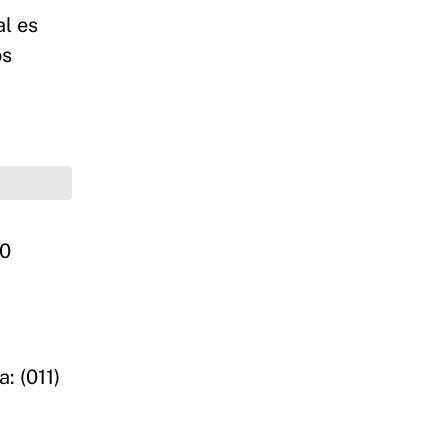
al es
os
00
: (011)