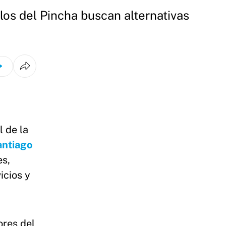
los del Pincha buscan alternativas
l de la
antiago
es,
icios y
ores del