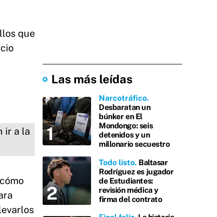
llos que
cio
Las más leídas
Narcotráfico
Desbaratan un
búnker en El
Mondongo: seis
detenidos y un
millonario secuestro
Todo listo
Baltasar
Rodríguez es jugador
 cómo
de Estudiantes:
revisión médica y
ara
firma del contrato
levarlos